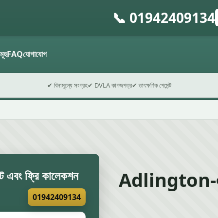
📞 01942409134
গ
ফ
সমূহ
FAQ
যোগাযোগ
✔ বিনামূল্যে সংগ্রহ
✔ DVLA কাগজপত্র
✔ তাৎক্ষণিক পেমেন্ট
Adlington-এ স্
োট এবং ফ্রি কালেকশন
01942409134