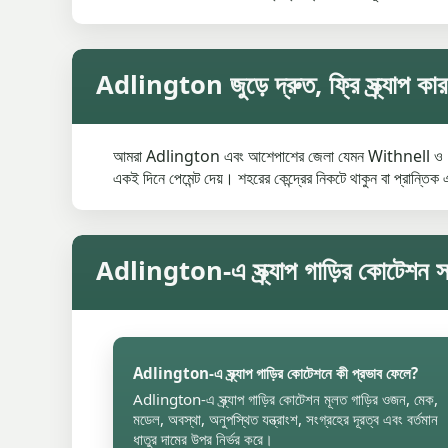
Adlington জুড়ে দ্রুত, ফ্রি স্ক্র্যাপ ক
আমরা Adlington এবং আশেপাশের জেলা যেমন Withnell ও Euxton-এ
একই দিনে পেমেন্ট দেয়। শহরের কেন্দ্রের নিকটে থাকুন বা প্রান্তিক
Adlington-এ স্ক্র্যাপ গাড়ির কোটেশন সম্
Adlington-এ স্ক্র্যাপ গাড়ির কোটেশনে কী প্রভাব ফেলে?
Adlington-এ স্ক্র্যাপ গাড়ির কোটেশন মূলত গাড়ির ওজন, মেক,
মডেল, অবস্থা, অনুপস্থিত যন্ত্রাংশ, সংগ্রহের দূরত্ব এবং বর্তমান
ধাতুর দামের উপর নির্ভর করে।