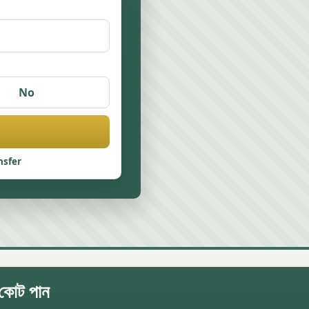
No
nsfer
 কোট পান