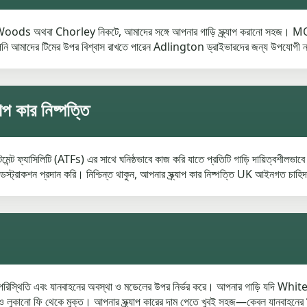
 অথবা Chorley নিকটে, আমাদের সঙ্গে আপনার গাড়ি স্ক্র্যাপ করানো সহজ। MOT ফ
পনি আমাদের টিমের উপর বিশ্বাস রাখতে পারেন Adlington ড্রাইভারদের জন্য উপযোগী ন্যায
প কার নিষ্পত্তি
ট ফ্যাসিলিটি (ATFs) এর সাথে ঘনিষ্ঠভাবে কাজ করি যাতে প্রতিটি গাড়ি দায়িত্বশীলভ
্ট্রাকশন প্রদান করি। নিশ্চিন্ত থাকুন, আপনার স্ক্র্যাপ কার নিষ্পত্তি UK আইনগত চাহি
বাজার পরিস্থিতি এবং যানবাহনের অবস্থা ও মডেলের উপর নির্ভর করে। আপনার গাড়ি য
লুকানো ফি থেকে মুক্ত। আপনার স্ক্র্যাপ কারের দাম পেতে খুবই সহজ—কেবল যানবাহনের বি