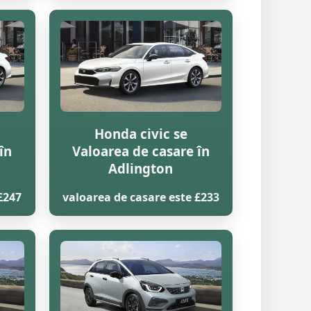
Honda civic se
în
Valoarea de casare în
Adlington
£247
valoarea de casare este £233