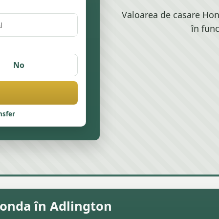
Valoarea de casare Hond
în fun
No
nsfer
onda în Adlington