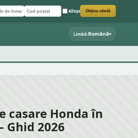
Alloys
Obține ofertă
r de înmatriculare
poștal
 formularul
Română
Limbă:
▾
e casare Honda în
– Ghid 2026