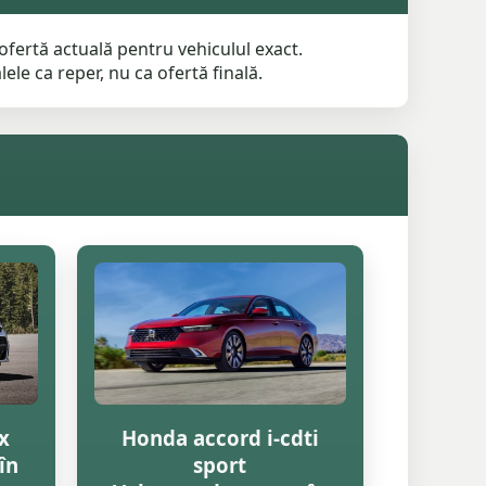
ofertă actuală pentru vehiculul exact.
ele ca reper, nu ca ofertă finală.
x
Honda accord i-cdti
în
sport