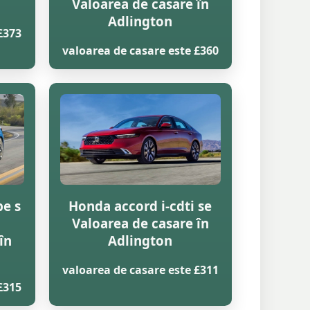
Valoarea de casare în
Adlington
£373
valoarea de casare este £360
pe s
Honda accord i-cdti se
Valoarea de casare în
în
Adlington
valoarea de casare este £311
£315