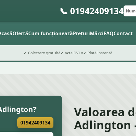
📞 01942409134
Numă
Cod 
Trimite
Acasă
Ofertă
Cum funcționează
Prețuri
Mărci
FAQ
Contact
✔ Colectare gratuită
✔ Acte DVLA
✔ Plată instantă
Valoarea d
Adlington?
Adlington 
01942409134