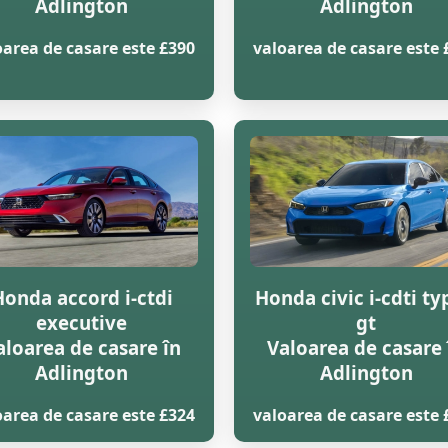
Adlington
Adlington
oarea de casare este £390
valoarea de casare este 
Honda accord i-ctdi
Honda civic i-cdti ty
executive
gt
aloarea de casare în
Valoarea de casare 
Adlington
Adlington
oarea de casare este £324
valoarea de casare este 