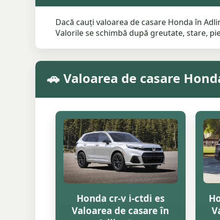
Dacă cauți valoarea de casare Honda în Adlin
Valorile se schimbă după greutate, stare, pies
🚗 Valoarea de casare Hond
Honda cr-v i-ctdi es
Ho
Valoarea de casare în
V