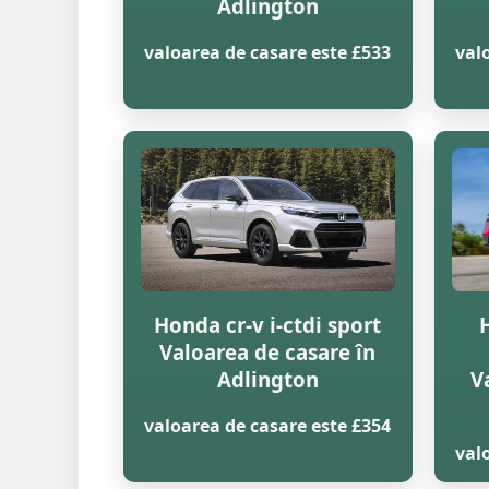
Adlington
valoarea de casare este £533
val
Honda cr-v i-ctdi sport
Valoarea de casare în
Adlington
V
valoarea de casare este £354
val