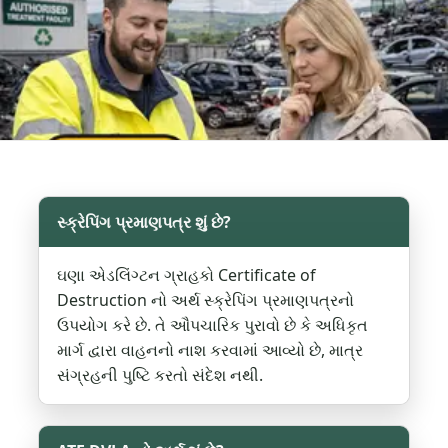
સ્ક્રેપિંગ પ્રમાણપત્ર શું છે?
ઘણા એડલિંગ્ટન ગ્રાહકો Certificate of
Destruction નો અર્થ સ્ક્રેપિંગ પ્રમાણપત્રનો
ઉપયોગ કરે છે. તે ઔપચારિક પુરાવો છે કે અધિકૃત
માર્ગ દ્વારા વાહનનો નાશ કરવામાં આવ્યો છે, માત્ર
સંગ્રહની પુષ્ટિ કરતો સંદેશ નથી.