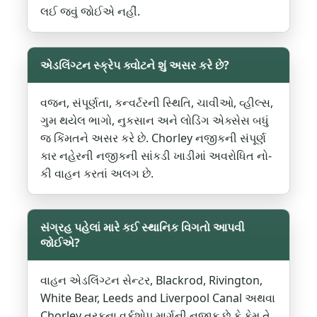
લઈ જવું જોઈએ નહીં.
એડલિંગ્ટન સ્ક્રેપ ક્વોટને શું અસર કરે છે?
વજન, સંપૂર્ણતા, કન્વર્ટરની સ્થિતિ, ચાવીઓ, વ્હીલ્સ,
ગુમ થયેલ ભાગો, નુકસાન અને લોડિંગ એક્સેસ બધું
જ કિંમતને અસર કરે છે. Chorley નજીકની સંપૂર્ણ
કાર નહેરની નજીકની સાંકડી ખાડીમાં અવરોધિત નો-
કી વાહન કરતાં અલગ છે.
સંગ્રહ પહેલાં મારે કઈ સ્થાનિક વિગતો આપવી
જોઈએ?
વાહન એડલિંગ્ટન સેન્ટર, Blackrod, Rivington,
White Bear, Leeds and Liverpool Canal અથવા
Chorley તરફના વર્કશોપ માર્ગની નજીક છે કે કેમ તે