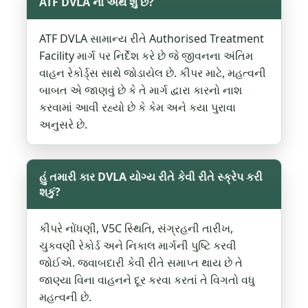
ATF DVLA નો અર્થ શું છે?
ATF DVLA સામાન્ય રીતે Authorised Treatment
Facility માર્ગ પર નિર્દેશ કરે છે જે જીવનના અંતિમ
વાહન રેકોર્ડ્સ સાથે જોડાયેલ છે. કીપર માટે, મહત્વની
બાબત એ જાણવું છે કે તે માર્ગ દ્વારા કારનો નાશ
કરવામાં આવી રહ્યો છે કે કેમ અને કયા પુરાવા
અનુસરે છે.
હું તમારી કાર DVLA યોગ્ય રીતે કેવી રીતે સ્ક્રેપ કરી
શકું?
કીપરે નોંધણી, V5C સ્થિતિ, સંગ્રહની તારીખ,
ચુકવણી રેકોર્ડ અને નિકાલ માર્ગની પુષ્ટિ કરવી
જોઈએ. જવાબદારી કેવી રીતે સમાપ્ત થાય છે તે
જાણ્યા વિના વાહનને દૂર કરવા કરતાં તે વિગતો વધુ
મહત્વની છે.