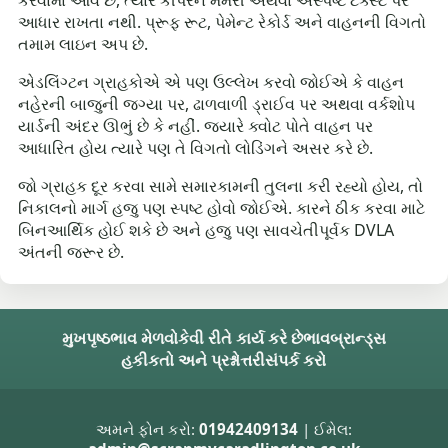
આધાર રાખતા નથી. પ્રૂફ રૂટ, પેમેન્ટ રેકોર્ડ અને વાહનની વિગતો
તમામ લાઇન અપ છે.
એડલિંગ્ટન ગ્રાહકોએ એ પણ ઉલ્લેખ કરવો જોઈએ કે વાહન
નહેરની બાજુની જગ્યા પર, ઢાળવાળી ડ્રાઈવ પર અથવા વર્કશોપ
યાર્ડની અંદર ઊભું છે કે નહીં. જ્યારે ક્વોટ પોતે વાહન પર
આધારિત હોય ત્યારે પણ તે વિગતો લોડિંગને અસર કરે છે.
જો ગ્રાહક દૂર કરવા સામે સમારકામની તુલના કરી રહ્યો હોય, તો
નિકાલનો માર્ગ હજુ પણ સ્પષ્ટ હોવો જોઈએ. કારને ઠીક કરવા માટે
બિનઆર્થિક હોઈ શકે છે અને હજુ પણ સાવચેતીપૂર્વક DVLA
અંતની જરૂર છે.
મુખપૃષ્ઠ
ભાવ મેળવો
કેવી રીતે કાર્ય કરે છે
ભાવ
બ્રાન્ડ્સ
હકીકતો અને પ્રશ્નોત્તરી
સંપર્ક કરો
અમને ફોન કરો:
01942409134
| ઈમેલ: