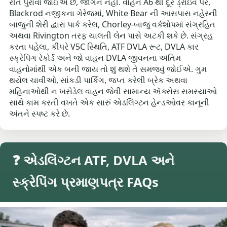
રીતે પુરાવા જોઈએ છે, જાર્ગન નહીં. વાહન A6 થી દૂર ડ્રાઇવ પર,
Blackrod નજીકના ગેરેજમાં, White Bear ની આસપાસ નહેરની
બાજુની શેરી દ્વારા પાર્ક કરેલ, Chorley-બાજુ વર્કશોપમાં સંગ્રહિત
અથવા Rivington તરફ ચાલતી લેન પાસે અટકી શકે છે. સંગ્રહ
કરતા પહેલા, કીપરે V5C સ્થિતિ, ATF DVLA રૂટ, DVLA કાર
સ્ક્રેપિંગ રેકોર્ડ અને જો વાહન DVLA જીવનના અંતિમ
વાહનોમાંથી એક બની જાય તો શું થશે તે સમજવું જોઈએ. ગુમ
થયેલ ચાવીઓ, સાંકડી પાર્કિંગ, જપ્ત કરેલી બ્રેક અથવા
મહિનાઓથી ન ખસેડેલ વાહન જેવી સામાન્ય ઍક્સેસ સમસ્યાઓ
સાથે કામ કરતી વખતે એક સારું એડલિંગ્ટન હેન્ડઓવર કાનૂની
અંતને સ્પષ્ટ કરે છે.
❓ એડલિંગ્ટન ATF, DVLA અને
સ્ક્રેપિંગ પ્રમાણપત્ર FAQs