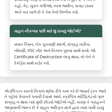
કહો. ગેટ, ચુસ્ત ગલીઓ, નરમ જમીન, સપાટ ટાયર
અને કાર ચાલે છે કે કેમ તેનો ઉલ્લેખ કરો.
વાહન નીકળ્યા પછી મારે શું રાખવું જોઈએ?
સંમત કિંમત, બેંક ચુકવણી સંદર્ભ, સંગ્રહ તારીખ,
નોંધણી, V5C નોંધ અને નિકાલ પુરાવા સાથે રાખો. જો
Certificate of Destruction લાગુ થાય, તો તેને તે
રેકોર્ડ્સ સાથે સ્ટોર કરો.
એડલિંગ્ટન કારનો નિકાલ શ્રેષ્ઠ રીતે કામ કરે છે જ્યારે ટ્રક આવે
તે પહેલાં પેપરવર્ક પતાવી દેવામાં આવે. સ્ક્રેપિંગ સર્ટિફિકેટનો પ્રશ્ન
સંગ્રહ ન થાય ત્યાં સુધી છોડવો જોઈએ નહીં, કારણ કે ગ્રાહકને
જાણવાની જરૂર છે કે વાહન અધિકૃત માર્ગ દ્વારા નાશ પામી રહ્યું