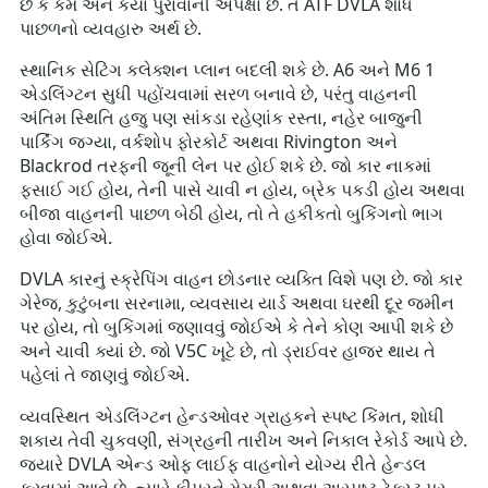
છે કે કેમ અને કયા પુરાવાની અપેક્ષા છે. તે ATF DVLA શોધ
પાછળનો વ્યવહારુ અર્થ છે.
સ્થાનિક સેટિંગ કલેક્શન પ્લાન બદલી શકે છે. A6 અને M6 1
એડલિંગ્ટન સુધી પહોંચવામાં સરળ બનાવે છે, પરંતુ વાહનની
અંતિમ સ્થિતિ હજુ પણ સાંકડા રહેણાંક રસ્તા, નહેર બાજુની
પાર્કિંગ જગ્યા, વર્કશોપ ફોરકોર્ટ અથવા Rivington અને
Blackrod તરફની જૂની લેન પર હોઈ શકે છે. જો કાર નાકમાં
ફસાઈ ગઈ હોય, તેની પાસે ચાવી ન હોય, બ્રેક પકડી હોય અથવા
બીજા વાહનની પાછળ બેઠી હોય, તો તે હકીકતો બુકિંગનો ભાગ
હોવા જોઈએ.
DVLA કારનું સ્ક્રેપિંગ વાહન છોડનાર વ્યક્તિ વિશે પણ છે. જો કાર
ગેરેજ, કુટુંબના સરનામા, વ્યવસાય યાર્ડ અથવા ઘરથી દૂર જમીન
પર હોય, તો બુકિંગમાં જણાવવું જોઈએ કે તેને કોણ આપી શકે છે
અને ચાવી ક્યાં છે. જો V5C ખૂટે છે, તો ડ્રાઈવર હાજર થાય તે
પહેલાં તે જાણવું જોઈએ.
વ્યવસ્થિત એડલિંગ્ટન હેન્ડઓવર ગ્રાહકને સ્પષ્ટ કિંમત, શોધી
શકાય તેવી ચુકવણી, સંગ્રહની તારીખ અને નિકાલ રેકોર્ડ આપે છે.
જ્યારે DVLA એન્ડ ઓફ લાઈફ વાહનોને યોગ્ય રીતે હેન્ડલ
કરવામાં આવે છે, ત્યારે કીપરને મેમરી અથવા અસ્પષ્ટ ટેક્સ્ટ પર