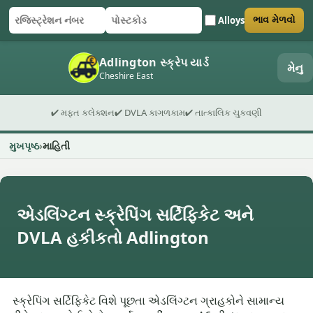
Alloys
ભાવ મેળવો
રજિસ્ટ્રેશન નંબર
પોસ્ટકોડ
ફોર્મ સબમિટ કરો
Adlington સ્ક્રેપ યાર્ડ
મેનુ
Cheshire East
✔ મફત કલેક્શન
✔ DVLA કાગળકામ
✔ તાત્કાલિક ચુકવણી
મુખપૃષ્ઠ
માહિતી
એડલિંગ્ટન સ્ક્રેપિંગ સર્ટિફિકેટ અને
DVLA હકીકતો Adlington
સ્ક્રેપિંગ સર્ટિફિકેટ વિશે પૂછતા એડલિંગ્ટન ગ્રાહકોને સામાન્ય