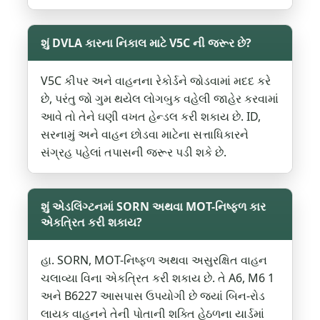
શું DVLA કારના નિકાલ માટે V5C ની જરૂર છે?
V5C કીપર અને વાહનના રેકોર્ડને જોડવામાં મદદ કરે
છે, પરંતુ જો ગુમ થયેલ લોગબુક વહેલી જાહેર કરવામાં
આવે તો તેને ઘણી વખત હેન્ડલ કરી શકાય છે. ID,
સરનામું અને વાહન છોડવા માટેના સત્તાધિકારને
સંગ્રહ પહેલાં તપાસની જરૂર પડી શકે છે.
શું એડલિંગ્ટનમાં SORN અથવા MOT-નિષ્ફળ કાર
એકત્રિત કરી શકાય?
હા. SORN, MOT-નિષ્ફળ અથવા અસુરક્ષિત વાહન
ચલાવ્યા વિના એકત્રિત કરી શકાય છે. તે A6, M6 1
અને B6227 આસપાસ ઉપયોગી છે જ્યાં બિન-રોડ
લાયક વાહનને તેની પોતાની શક્તિ હેઠળના યાર્ડમાં