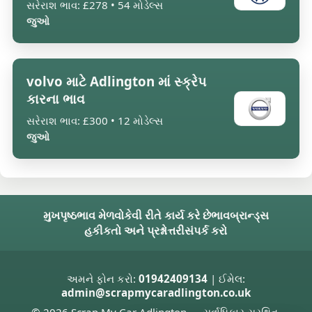
સરેરાશ ભાવ: £278 • 54 મોડેલ્સ
જુઓ
volvo માટે Adlington માં સ્ક્રેપ
કારના ભાવ
સરેરાશ ભાવ: £300 • 12 મોડેલ્સ
જુઓ
મુખપૃષ્ઠ
ભાવ મેળવો
કેવી રીતે કાર્ય કરે છે
ભાવ
બ્રાન્ડ્સ
હકીકતો અને પ્રશ્નોત્તરી
સંપર્ક કરો
અમને ફોન કરો:
01942409134
| ઈમેલ:
admin@scrapmycaradlington.co.uk