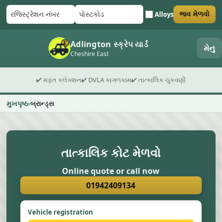
Alloys
ભાવ મેળવો
રજિસ્ટ્રેશન નંબર
પોસ્ટકોડ
ફોર્મ સબમિટ કરો
Adlington સ્ક્રેપ યાર્ડ
મેનુ
Cheshire East
✔ મફત કલેક્શન
✔ DVLA કાગળકામ
✔ તાત્કાલિક ચુકવણી
મુખપૃષ્ઠ
બ્રાન્ડ્સ
તાત્કાલિક કોટ મેળવો
Online quote or call now
01942409134
Vehicle registration