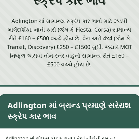
Adlington માં સામાન્ય સ્ક્રેપ કાર ભાવો માટે ઝડપી
માર્ગદર્શિકા. નાની કારો (જેમ કે Fiesta, Corsa) સામાન્ય
રીતે £160 – £500 વચ્ચે હોય છે, વેન અને 4x4 (જેમ કે
Transit, Discovery) £250 – £1500 સુધી, જ્યારે MOT
નિષ્ફળ અથવા નોન-રનર વાહનો સામાન્ય રીતે £160 –
£500 વચ્ચે હોય છે.
Adlington માં બ્રાન્ડ પ્રમાણે સરેરાશ
સ્ક્રેપ કાર ભાવ
Adlington માં ચોક્કસ કોટ માંગતા પહેલાં નીચેની બ્રાન્ડ