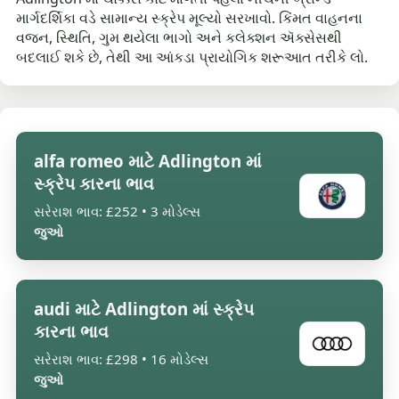
માર્ગદર્શિકા વડે સામાન્ય સ્ક્રેપ મૂલ્યો સરખાવો. કિંમત વાહનના
વજન, સ્થિતિ, ગુમ થયેલા ભાગો અને કલેક્શન ઍક્સેસથી
બદલાઈ શકે છે, તેથી આ આંકડા પ્રાયોગિક શરૂઆત તરીકે લો.
alfa romeo માટે Adlington માં
સ્ક્રેપ કારના ભાવ
સરેરાશ ભાવ: £252 • 3 મોડેલ્સ
જુઓ
audi માટે Adlington માં સ્ક્રેપ
કારના ભાવ
સરેરાશ ભાવ: £298 • 16 મોડેલ્સ
જુઓ