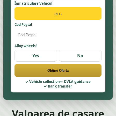
Înmatriculare Vehicul
Cod Poștal
Alloy wheels?
Yes
No
Obține Oferta
Vehicle collection
DVLA guidance
Bank transfer
Valoarea de casare