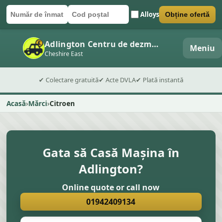
Alloys
Obține ofertă
Număr de înmatriculare
Cod poștal
Trimite formularul
Adlington Centru de dezmembrări auto
Meniu
Cheshire East
✔ Colectare gratuită
✔ Acte DVLA
✔ Plată instantă
Acasă
Mărci
Citroen
Gata să Casă Mașina în
Adlington?
Online quote or call now
01942409134