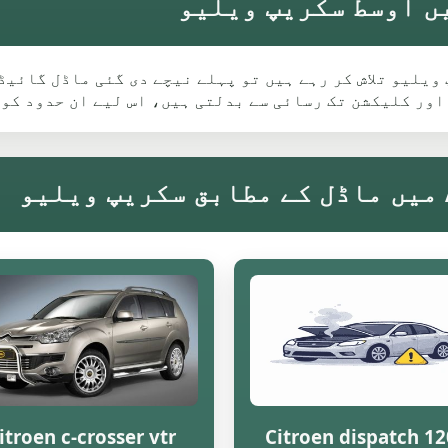
C کے لیے Adlington میں سکریپ ویلیو تلاش کر رہے ہیں تو پہلے نیچے دی گئ
اور کلیکشن تک رسائی سے بدلتی ہیں، اس لیے ان حدود کو
itroen c-crosser vtr
Citroen dispatch 1