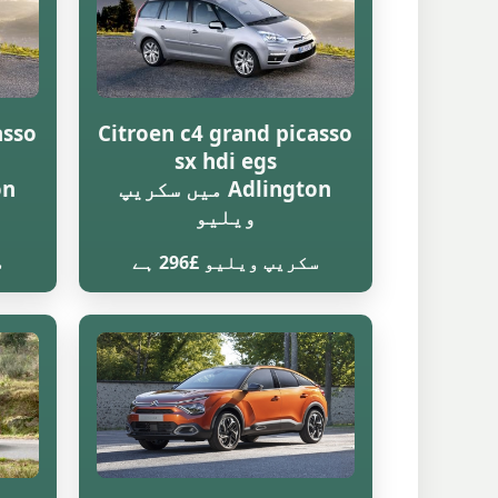
asso
Citroen c4 grand picasso
sx hdi egs
Adlington میں سکریپ
ویلیو
سکریپ ویلیو £296 ہے
س