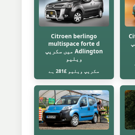
Citroen berlingo
Ci
یپ
multispace forte d
Adlington میں سکریپ
ویلیو
سکریپ ویلیو £281 ہے