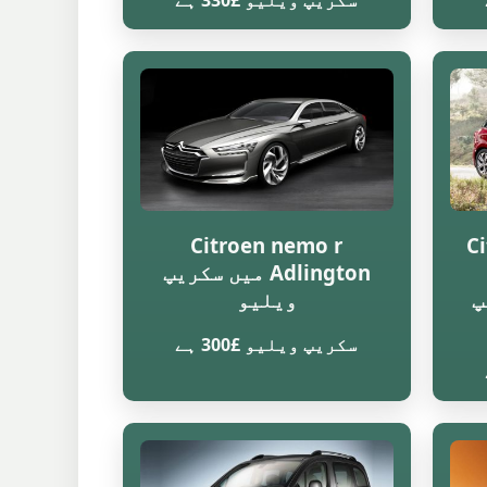
سکریپ ویلیو £330 ہے
Citroen nemo r
Ci
Adlington میں سکریپ
یپ
ویلیو
سکریپ ویلیو £300 ہے