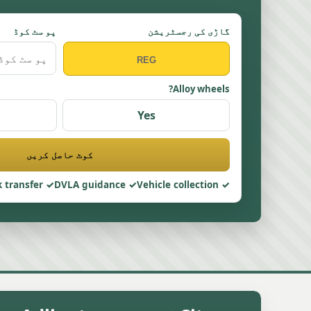
گاڑی کی رجسٹریشن
پو سٹ کوڈ
Alloy wheels?
Yes
کوٹ حاصل کریں
 transfer
DVLA guidance
Vehicle collection