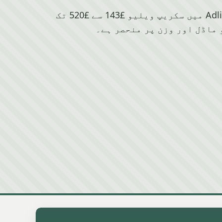
Citroen کے لیے Adlington میں سکریپ ویلیو £143 سے £520 تک
 ماڈل اور وزن پر منحصر ہے۔