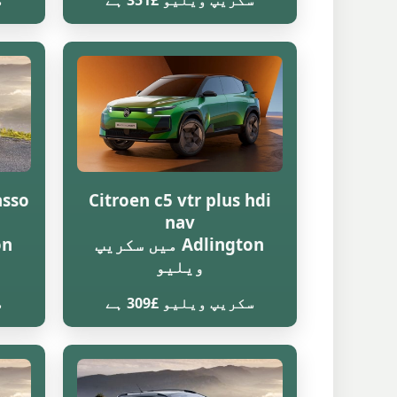
سکریپ ویلیو £351 ہے
س
asso
Citroen c5 vtr plus hdi
nav
Adlington میں سکریپ
ویلیو
سکریپ ویلیو £309 ہے
س