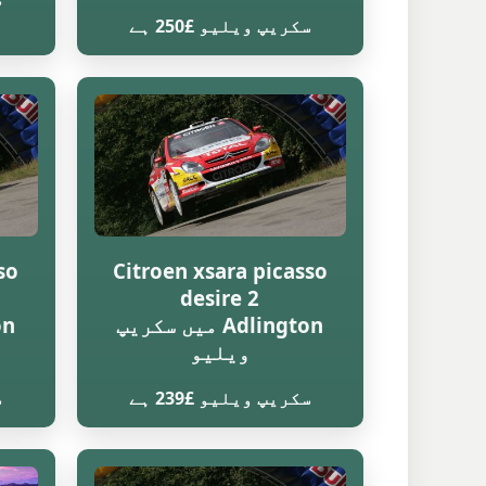
سکریپ ویلیو £250 ہے
so
Citroen xsara picasso
desire 2
Adlington میں سکریپ
ویلیو
سکریپ ویلیو £239 ہے
س