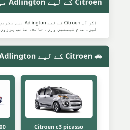
Citroen کے لیے Adlington میں اوسط سکریپ ویلیو
اگر آپ itroen
لیں۔ عام قیمتیں وزن، حالت، غائب پرزوں 
🚗 Citroen کے لیے Adlington میں ماڈل کے مطابق سکریپ ویلیو
200
Citroen c3 picasso