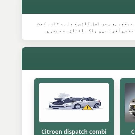
ی ماڈل گائیڈ دیکھیں، پھر اصل گاڑی کے لیے تازہ کوٹ
 حتمی آفر نہیں بلکہ اندازہ سمجھیں۔
Citroen dispatch combi
C