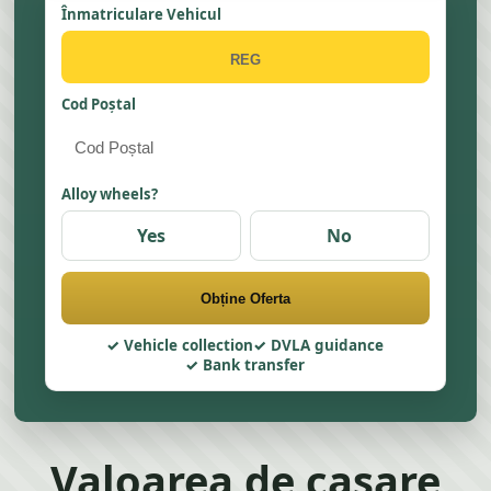
Înmatriculare Vehicul
Cod Poștal
Alloy wheels?
Yes
No
Obține Oferta
Vehicle collection
DVLA guidance
Bank transfer
Valoarea de casare