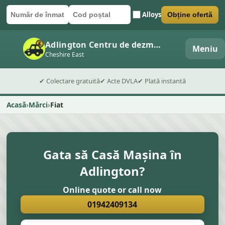
Alloys
Obține ofertă
Număr de înmatriculare
Cod poștal
Trimite formularul
Adlington Centru de dezmembrări auto
Meniu
Cheshire East
✔ Colectare gratuită
✔ Acte DVLA
✔ Plată instantă
Acasă
Mărci
Fiat
Gata să Casă Mașina în
Adlington?
Online quote or call now
01942409134