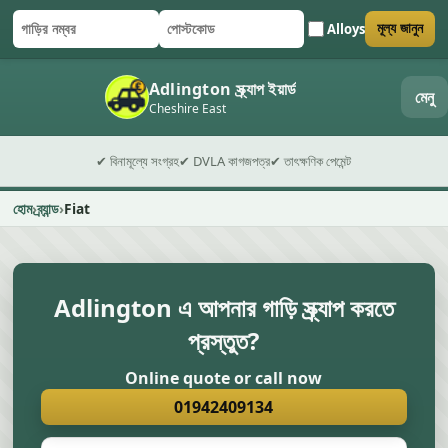
Alloys
মূল্য জানুন
গাড়ির নম্বর
পোস্টকোড
ফর্ম জমা দিন
Adlington স্ক্র্যাপ ইয়ার্ড
মেনু
Cheshire East
✔ বিনামূল্যে সংগ্রহ
✔ DVLA কাগজপত্র
✔ তাৎক্ষণিক পেমেন্ট
হোম
ব্র্যান্ড
Fiat
Adlington এ আপনার গাড়ি স্ক্র্যাপ করতে
প্রস্তুত?
Online quote or call now
01942409134