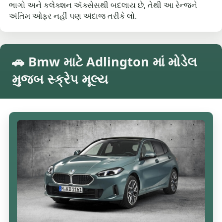
ભાગો અને કલેક્શન ઍક્સેસથી બદલાય છે, તેથી આ રેન્જને
અંતિમ ઓફર નહીં પણ અંદાજ તરીકે લો.
🚗 Bmw માટે Adlington માં મોડેલ
મુજબ સ્ક્રેપ મૂલ્ય