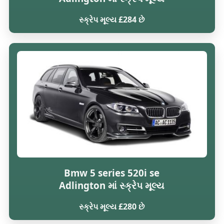
સ્ક્રેપ મૂલ્ય £284 છે
Bmw 5 series 520i se
Adlington માં સ્ક્રેપ મૂલ્ય
સ્ક્રેપ મૂલ્ય £280 છે