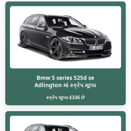
Bmw 5 series 525d se
Adlington માં સ્ક્રેપ મૂલ્ય
સ્ક્રેપ મૂલ્ય £336 છે