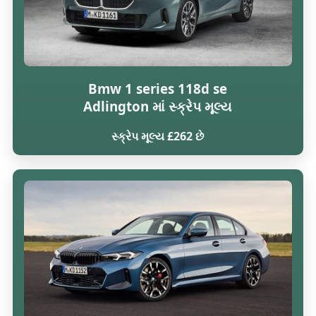
Bmw 1 series 118d se
Adlington માં સ્ક્રેપ મૂલ્ય
સ્ક્રેપ મૂલ્ય £262 છે