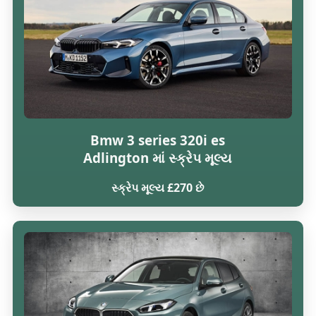
Bmw 3 series 320i es
Adlington માં સ્ક્રેપ મૂલ્ય
સ્ક્રેપ મૂલ્ય £270 છે