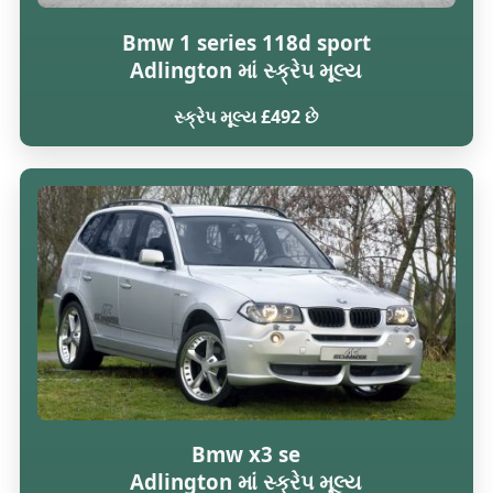
Bmw 1 series 118d sport
Adlington માં સ્ક્રેપ મૂલ્ય
સ્ક્રેપ મૂલ્ય £492 છે
Bmw x3 se
Adlington માં સ્ક્રેપ મૂલ્ય