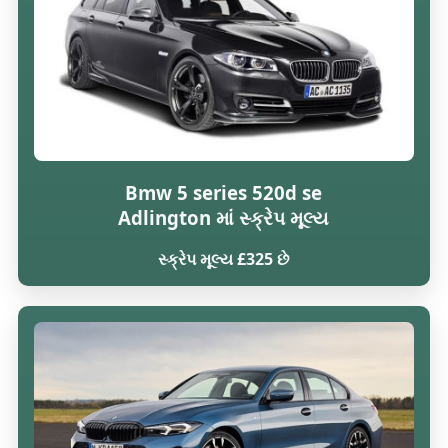
Bmw 5 series 520d se
Adlington માં સ્ક્રેપ મૂલ્ય
સ્ક્રેપ મૂલ્ય £325 છે