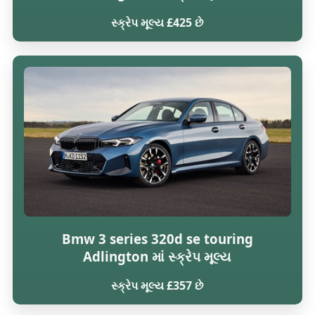
સ્ક્રેપ મૂલ્ય £425 છે
Bmw 3 series 320d se touring
Adlington માં સ્ક્રેપ મૂલ્ય
સ્ક્રેપ મૂલ્ય £357 છે