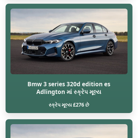
Bmw 3 series 320d edition es
Adlington માં સ્ક્રેપ મૂલ્ય
સ્ક્રેપ મૂલ્ય £276 છે