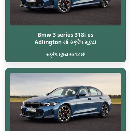
Bmw 3 series 318i es
Adlington માં સ્ક્રેપ મૂલ્ય
સ્ક્રેપ મૂલ્ય £312 છે