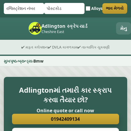
Alloys
ભાવ મેળવો
રજિસ્ટ્રેશન નંબર
પોસ્ટકોડ
ફોર્મ સબમિટ કરો
Adlington સ્ક્રેપ યાર્ડ
મેનુ
Cheshire East
✔ મફત કલેક્શન
✔ DVLA કાગળકામ
✔ તાત્કાલિક ચુકવણી
મુખપૃષ્ઠ
બ્રાન્ડ્સ
Bmw
Adlingtonમાં તમારી કાર સ્ક્રાપ
કરવા તૈયાર છો?
Online quote or call now
01942409134